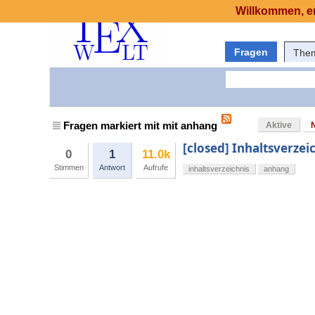
Willkommen, er
Fragen
The
Fragen markiert mit mit anhang
Aktive
[closed] Inhaltsverzei
0
1
11.0k
Stimmen
Antwort
Aufrufe
inhaltsverzeichnis
anhang