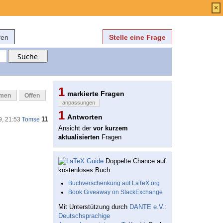
Anmelden
über
FAQ
×
fen
Stelle eine Frage
1
markierte Fragen
mmen
Offen
anpassungen
1
Antworten
11
9, 21:53
Tomse
Ansicht der
vor kurzem
aktualisierten
Fragen
Doppelte Chance auf
kostenloses Buch:
Buchverschenkung auf LaTeX.org
Book Giveaway on StackExchange
Mit Unterstützung durch
DANTE e.V.:
Deutschsprachige