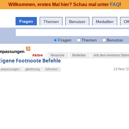
Willkommen, erstes Mal hier? Schau mal unter
FAQ
!
Fragen
Themen
Benutzer
Medaillen
Of
Fragen
Themen
Benutzer
 anpassungen
Aktive
Neueste
Beliebte
mit den meisten Sti
Eigene Footnoote Befehle
13 Nov '1
anpassungen
gliederung
fußnoten