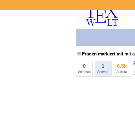
Fragen markiert mit mit
0
1
6.5k
Stimmen
Antwort
Aufrufe