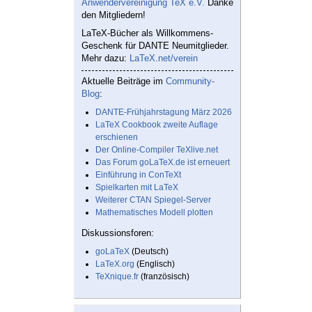
Anwendervereinigung TeX e.V.
Danke
den Mitgliedern!
LaTeX-Bücher als Willkommens-
Geschenk für DANTE Neumitglieder.
Mehr dazu:
LaTeX.net/verein
Aktuelle Beiträge im
Community-
Blog
:
DANTE-Frühjahrstagung März 2026
LaTeX Cookbook zweite Auflage
erschienen
Der Online-Compiler TeXlive.net
Das Forum goLaTeX.de ist erneuert
Einführung in ConTeXt
Spielkarten mit LaTeX
Weiterer CTAN Spiegel-Server
Mathematisches Modell plotten
Diskussionsforen:
goLaTeX
(Deutsch)
LaTeX.org
(Englisch)
TeXnique.fr
(französisch)