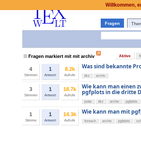
Willkommen, er
Fragen
The
Fragen markiert mit mit archiv
Aktive
Was sind bekannte Pr
4
1
8.2k
Stimmen
Antwort
Aufrufe
tikz
archiv
Wie kann man einen z
3
1
18.7k
pgfplots in die dritte
Stimmen
Antwort
Aufrufe
polar
tikz
archiv
pgfplots
Wie kann man mit pgfp
1
1
14.3k
Stimme
Antwort
Aufrufe
foreach
archiv
pgfplots
sch