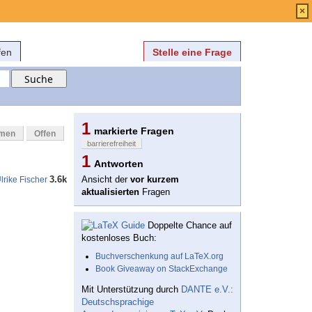
Anmelden
über
FAQ
×
fen
Stelle eine Frage
1
markierte Fragen
mmen
Offen
barrierefreiheit
1
Antworten
3.6k
Ansicht der
vor kurzem
lrike Fischer
aktualisierten
Fragen
Doppelte Chance auf
kostenloses Buch:
Buchverschenkung auf LaTeX.org
Book Giveaway on StackExchange
Mit Unterstützung durch
DANTE e.V.:
Deutschsprachige