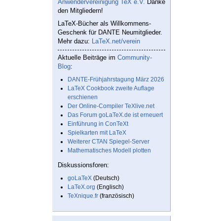
Anwendervereinigung TeX e.V.
Danke
den Mitgliedern!
LaTeX-Bücher als Willkommens-
Geschenk für DANTE Neumitglieder.
Mehr dazu:
LaTeX.net/verein
Aktuelle Beiträge im
Community-
Blog
:
DANTE-Frühjahrstagung März 2026
LaTeX Cookbook zweite Auflage
erschienen
Der Online-Compiler TeXlive.net
Das Forum goLaTeX.de ist erneuert
Einführung in ConTeXt
Spielkarten mit LaTeX
Weiterer CTAN Spiegel-Server
Mathematisches Modell plotten
Diskussionsforen:
goLaTeX
(Deutsch)
LaTeX.org
(Englisch)
TeXnique.fr
(französisch)