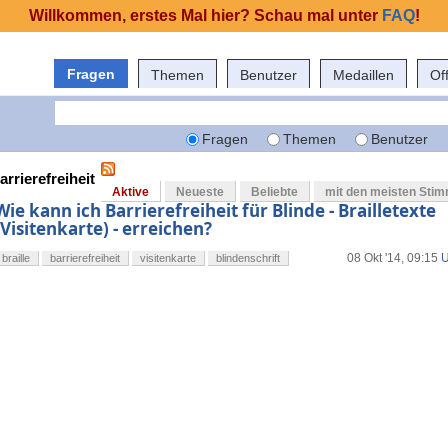
Willkommen, erstes Mal hier? Schau mal unter
FAQ
!
Fragen
Themen
Benutzer
Medaillen
Of
Fragen
Themen
Benutzer
arrierefreiheit
Aktive
Neueste
Beliebte
mit den meisten Sti
Wie kann ich Barrierefreiheit für Blinde - Brailletexte
(Visitenkarte) - erreichen?
08 Okt '14, 09:15
U
braille
barrierefreiheit
visitenkarte
blindenschrift