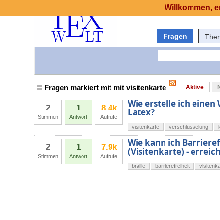
Willkommen, er
Fragen
The
Fragen markiert mit mit visitenkarte
Aktive
Wie erstelle ich einen
2
1
8.4k
Latex?
Stimmen
Antwort
Aufrufe
visitenkarte
verschlüsselung
Wie kann ich Barrierefr
2
1
7.9k
(Visitenkarte) - erreic
Stimmen
Antwort
Aufrufe
braille
barrierefreiheit
visitenka