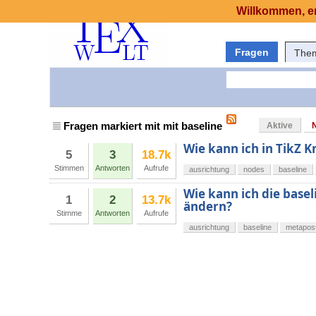
Willkommen, er
Fragen
The
Fragen markiert mit mit baseline
Aktive
Wie kann ich in TikZ K
5
3
18.7k
Stimmen
Antworten
Aufrufe
ausrichtung
nodes
baseline
Wie kann ich die base
1
2
13.7k
ändern?
Stimme
Antworten
Aufrufe
ausrichtung
baseline
metapos