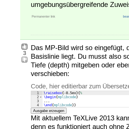
umgebungsübergreifende Zuweis
Permanenter link
bear
Das MP-Bild wird so eingefügt, 
3
Basislinie liegt. Du musst also
Tiefe (depth) mitgeben oder ebe
verschieben:
Code, hier editierbar zum Übersetz
1
\raisebox
{
-0.5ex
}
{
%
2
\begin
{
mplibcode
}
3
...
4
\end
{
mplibcode
}
}
Ausgabe erzeugen
Mit aktuellem TeXLive 2013 kann
denn es funktioniert auch ohne 