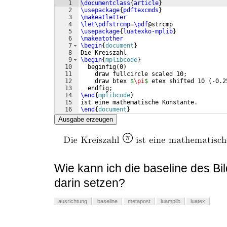
1
\documentclass
{
article
}
2
\usepackage
{
pdftexcmds
}
3
\makeatletter
4
\let\pdfstrcmp
=
\pdf
@strcmp
5
\usepackage
{
luatexko-mplib
}
6
\makeatother
7
\begin
{
document
}
8
Die Kreiszahl
9
\begin
{
mplibcode
}
10
  beginfig
(
0
)
11
    draw fullcircle scaled 10;
12
    draw btex 
$
\pi
$
 etex shifted 10 
(
-0.2
13
  endfig;
14
\end
{
mplibcode
}
15
ist eine mathematische Konstante.
16
\end
{
document
}
Ausgabe erzeugen
Wie kann ich die baseline des Bil
darin setzen?
ausrichtung
baseline
metapost
luamplib
luatex