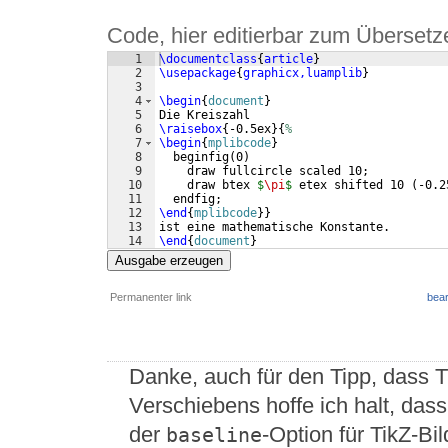
Code, hier editierbar zum Übersetz
1
\documentclass
{
article
}
2
\usepackage
{
graphicx,luamplib
}
3
4
\begin
{
document
}
5
Die Kreiszahl
6
\raisebox
{
-0.5ex
}
{
%
7
\begin
{
mplibcode
}
8
  beginfig
(
0
)
9
    draw fullcircle scaled 10;
10
    draw btex 
$
\pi
$
 etex shifted 10 
(
-0.2
11
  endfig;
12
\end
{
mplibcode
}
}
13
ist eine mathematische Konstante.
14
\end
{
document
}
Ausgabe erzeugen
Permanenter link
bear
Danke, auch für den Tipp, dass T
Verschiebens hoffe ich halt, das
der
-Option für TikZ-Bil
baseline