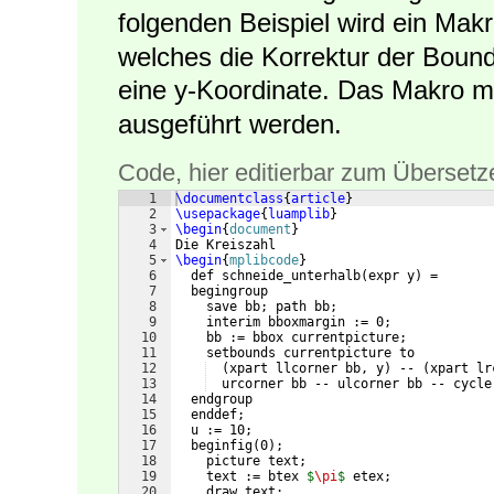
folgenden Beispiel wird ein Mak
welches die Korrektur der Boun
eine y-Koordinate. Das Makro mu
ausgeführt werden.
Code, hier editierbar zum Übersetz
1
\documentclass
{
article
}
2
\usepackage
{
luamplib
}
3
\begin
{
document
}
4
Die Kreiszahl
5
\begin
{
mplibcode
}
6
  def schneide_unterhalb
(
expr y
)
 =
7
  begingroup
8
    save bb; path bb;
9
    interim bboxmargin := 0;
10
    bb := bbox currentpicture;
11
    setbounds currentpicture to
12
(
xpart llcorner bb, y
)
 -- 
(
xpart lr
13
  urcorner bb -- ulcorner bb -- cycle
14
  endgroup
15
  enddef;
16
  u := 10;
17
  beginfig
(
0
)
;
18
    picture text;
19
    text := btex 
$
\pi
$
 etex;
20
    draw text;