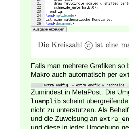
21
    draw fullcircle scaled u shifted cent
22
    schneide_unterhalb
(
0
)
;
23
  endfig;
24
\end
{
mplibcode
}
25
ist eine mathematische Konstante.
26
\end
{
document
}
Ausgabe erzeugen
Falls man mehrere Grafiken so
Makro auch automatisch per
ex
1
extra_endfig := extra_endfig & "schneide_u
Zumindest in MetaPost. Die U
scheint übergreifend
luamplib
nicht zu unterstützen. Als Behel
und die Zuweisung an
extra_e
und diese in jeder Umgebung p