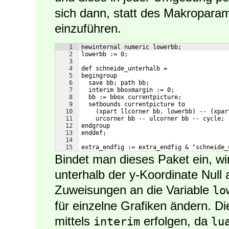
sich dann, statt des Makroparam
einzuführen.
1
newinternal numeric lowerbb;
2
lowerbb := 0;
3
4
def schneide_unterhalb =
5
begingroup
6
  save bb; path bb;
7
  interim bboxmargin := 0;
8
  bb := bbox currentpicture;
9
  setbounds currentpicture to
10
    (xpart llcorner bb, lowerbb) -- (xpar
11
    urcorner bb -- ulcorner bb -- cycle;
12
endgroup
13
enddef;
14
15
extra_endfig := extra_endfig & "schneide_
Bindet man dieses Paket ein, wi
unterhalb der y-Koordinate Null
Zuweisungen an die Variable
lo
für einzelne Grafiken ändern. Di
mittels
erfolgen, da
interim
lu