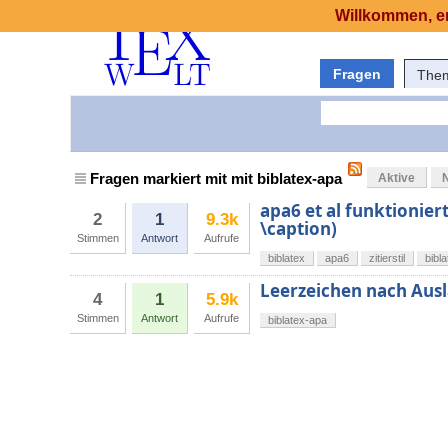
Willkommen, er
Fragen
The
Fragen markiert mit mit biblatex-apa
Aktive
apa6 et al funktionier
2
1
9.3k
\caption)
Stimmen
Antwort
Aufrufe
biblatex
apa6
zitierstil
bibl
Leerzeichen nach Aus
4
1
5.9k
Stimmen
Antwort
Aufrufe
biblatex-apa