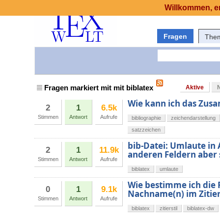
Willkommen, er
Fragen
The
Fragen markiert mit mit biblatex
Aktive
Wie kann ich das Zus
2
1
6.5k
Stimmen
Antwort
Aufrufe
bibliographie
zeichendarstellung
satzzeichen
bib-Datei: Umlaute in
2
1
11.9k
anderen Feldern aber
Stimmen
Antwort
Aufrufe
biblatex
umlaute
Wie bestimme ich die
0
1
9.1k
Nachname(n) im Zitier
Stimmen
Antwort
Aufrufe
biblatex
zitierstil
biblatex-dw