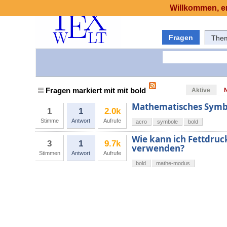
Willkommen, er
Fragen
The
Fragen markiert mit mit bold
Aktive
Mathematisches Symbol
1
1
2.0k
Stimme
Antwort
Aufrufe
acro
symbole
bold
Wie kann ich Fettdru
3
1
9.7k
verwenden?
Stimmen
Antwort
Aufrufe
bold
mathe-modus