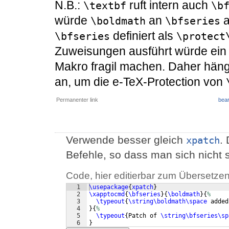
N.B.:
ruft intern auch
\textbf
\b
würde
an
a
\boldmath
\bfseries
definiert als
\bfseries
\protect
Zuweisungen ausführt würde ei
Makro fragil machen. Daher hän
an, um die e-TeX-Protection von
Permanenter link
bear
Verwende besser gleich
.
xpatch
Befehle, so dass man sich nicht
Code, hier editierbar zum Übersetzen
1
\usepackage
{
xpatch
}
2
\xapptocmd
{
\bfseries
}
{
\boldmath
}
{
%
3
\typeout
{
\string\boldmath\space
 added
4
}
{
%
5
\typeout
{
Patch of 
\string\bfseries\sp
6
}