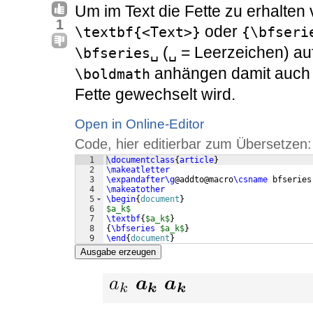
Um im Text die Fette zu erhalte
1
oder
\textbf{<Text>}
{\bfseri
(
= Leerzeichen) au
\bfseries␣
␣
anhängen damit auch 
\boldmath
Fette gewechselt wird.
Open in Online-Editor
Code, hier editierbar zum Übersetzen:
1
\documentclass
{
article
}
2
\makeatletter
3
\expandafter\g
@addto@macro
\csname
 bfseries
4
\makeatother
5
\begin
{
document
}
6
$a_k$
7
\textbf
{
$a_k$
}
8
{
\bfseries
$a_k$
}
9
\end
{
document
}
Ausgabe erzeugen