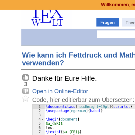
Willkommen, er
Fragen
The
Wie kann ich Fettdruck und Mat
verwenden?
Danke für Eure Hilfe.
3
Open in Online-Editor
Code, hier editierbar zum Übersetzen:
1
\documentclass
[
headheight=19pt
]
{
scrartcl
}
2
\usepackage
[
ngerman
]
{
babel
}
3
4
\begin
{
document
}
5
$a_{ER}$
6
test
7
\textbf
{
$a_{ER}$
}