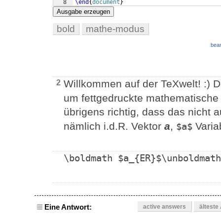
8
\end
{
document
}
Ausgabe erzeugen
bold
mathe-modus
bear
Willkommen auf der TeXwelt! :) 
2
um fettgedruckte mathematische 
übrigens richtig, dass das nicht 
nämlich i.d.R. Vektor
a
,
Varia
$a$
\boldmath $a_{ER}$\unboldmath
Eine Antwort:
active answers
älteste