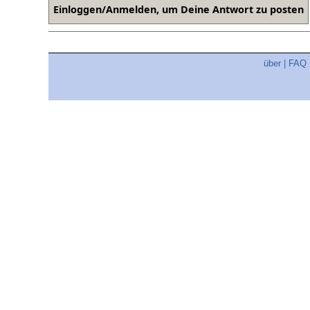
über
|
FAQ