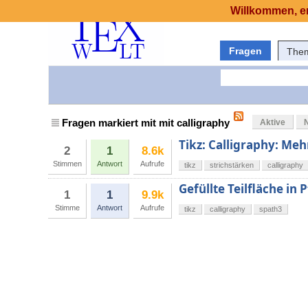
Willkommen, er
Fragen
The
Fragen markiert mit mit calligraphy
Aktive
Tikz: Calligraphy: Me
2
1
8.6k
Stimmen
Antwort
Aufrufe
tikz
strichstärken
calligraphy
Gefüllte Teilfläche in 
1
1
9.9k
Stimme
Antwort
Aufrufe
tikz
calligraphy
spath3