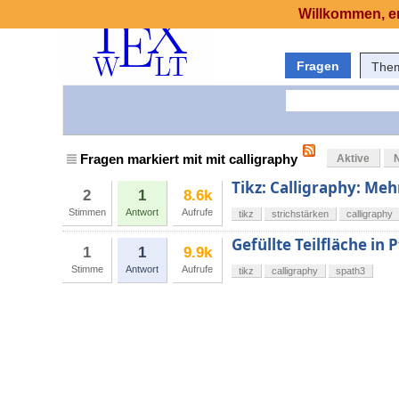
Willkommen, er
Fragen
The
Fragen markiert mit mit calligraphy
Aktive
Tikz: Calligraphy: Me
2
1
8.6k
Stimmen
Antwort
Aufrufe
tikz
strichstärken
calligraphy
Gefüllte Teilfläche in 
1
1
9.9k
Stimme
Antwort
Aufrufe
tikz
calligraphy
spath3