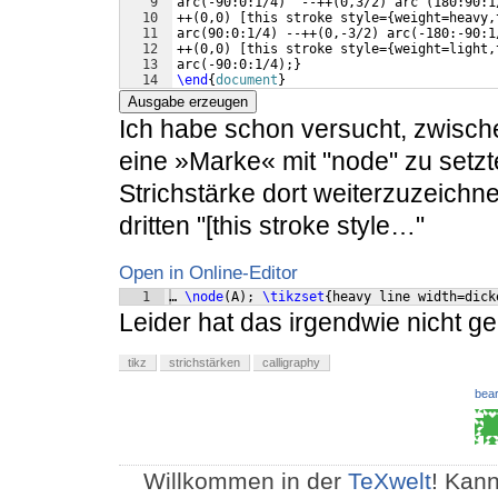
9
arc
(
-90:0:1/4
)
  --++
(
0,3/2
)
 arc 
(
180:90:1
10
++
(
0,0
)
[
this stroke style=
{
weight=heavy,
11
arc
(
90:0:1/4
)
 --++
(
0,-3/2
)
 arc
(
-180:-90:1
12
++
(
0,0
)
[
this stroke style=
{
weight=light,
13
arc
(
-90:0:1/4
)
;
}
14
\end
{
document
}
Ausgabe erzeugen
Ich habe schon versucht, zwisch
eine »Marke« mit "node" zu setz
Strichstärke dort weiterzuzeichn
dritten "[this stroke style…"
Open in Online-Editor
1
… 
\node
(
A
)
; 
\tikzset
{
heavy line width=dick
Leider hat das irgendwie nicht ge
tikz
strichstärken
calligraphy
bear
Willkommen in der
TeXwelt
! Kann