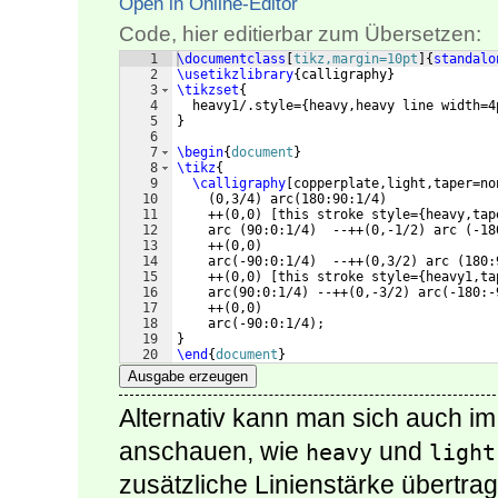
Open in Online-Editor
Code, hier editierbar zum Übersetzen:
1
\documentclass
[
tikz,margin=10pt
]
{
standalo
2
\usetikzlibrary
{
calligraphy
}
3
\tikzset
{
4
  heavy1/.style=
{
heavy,heavy line width=4
5
}
6
7
\begin
{
document
}
8
\tikz
{
9
\calligraphy
[
copperplate,light,taper=no
10
(
0,3/4
)
 arc
(
180:90:1/4
)
11
    ++
(
0,0
)
[
this stroke style=
{
heavy,tap
12
    arc 
(
90:0:1/4
)
  --++
(
0,-1/2
)
 arc 
(
-18
13
    ++
(
0,0
)
14
    arc
(
-90:0:1/4
)
  --++
(
0,3/2
)
 arc 
(
180:
15
    ++
(
0,0
)
[
this stroke style=
{
heavy1,ta
16
    arc
(
90:0:1/4
)
 --++
(
0,-3/2
)
 arc
(
-180:-
17
    ++
(
0,0
)
18
    arc
(
-90:0:1/4
)
;
19
}
20
\end
{
document
}
Ausgabe erzeugen
Alternativ kann man sich auch i
anschauen, wie
und
heavy
light
zusätzliche Linienstärke übertra