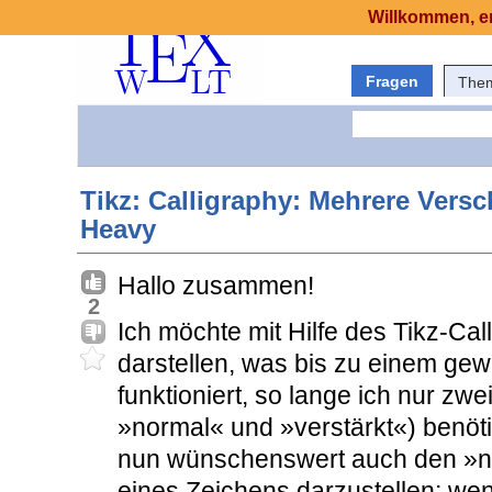
Willkommen, er
Fragen
The
Tikz: Calligraphy: Mehrere Versc
Heavy
Hallo zusammen!
2
Ich möchte mit Hilfe des Tikz-Ca
darstellen, was bis zu einem ge
funktioniert, so lange ich nur zwe
»normal« und »verstärkt«) benöti
nun wünschenswert auch den »
eines Zeichens darzustellen; wen