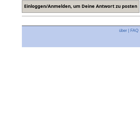
über
|
FAQ