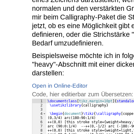
normalen und den verstärkten Gr
mir beim Calligraphy-Paket die S
jetzt, ob es eine Möglichkeit gibt
definieren, oder die Strichstärke
Bedarf umzudefinieren.
Beispielsweise möchte ich in fo
"heavy"-Abschnitt mit einer dicke
darstellen:
Open in Online-Editor
Code, hier editierbar zum Übersetzen:
1
\documentclass
[
tikz,margin=10pt
]
{
standalo
2
\usetikzlibrary
{
calligraphy
}
3
4
\begin
{
document
}
\tikz
{
\calligraphy
[
coppe
5
(
0,3/4
)
 arc
(
180:90:1/4
)
6
++
(
0,0
)
[
this stroke style=
{
weight=heavy,
7
arc 
(
90:0:1/4
)
  --++
(
0,-1/2
)
 arc 
(
-180:-9
8
++
(
0,0
)
[
this stroke style=
{
weight=light,