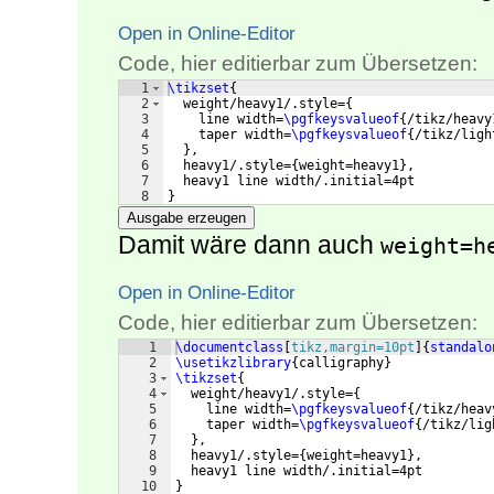
Open in Online-Editor
Code, hier editierbar zum Übersetzen:
1
\tikzset
{
2
  weight/heavy1/.style=
{
3
    line width=
\pgfkeysvalueof
{
/tikz/heavy
4
    taper width=
\pgfkeysvalueof
{
/tikz/ligh
5
}
,
6
  heavy1/.style=
{
weight=heavy1
}
,
7
  heavy1 line width/.initial=4pt
8
}
Ausgabe erzeugen
Damit wäre dann auch
weight=h
Open in Online-Editor
Code, hier editierbar zum Übersetzen:
1
\documentclass
[
tikz,margin=10pt
]
{
standalo
2
\usetikzlibrary
{
calligraphy
}
3
\tikzset
{
4
  weight/heavy1/.style=
{
5
    line width=
\pgfkeysvalueof
{
/tikz/heav
6
    taper width=
\pgfkeysvalueof
{
/tikz/lig
7
}
,
8
  heavy1/.style=
{
weight=heavy1
}
,
9
  heavy1 line width/.initial=4pt
10
}