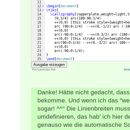
11
12
\begin
{
document
}
13
\tikz
{
14
\calligraphy
[
copperplate,weight=light,t
15
(
0,3/4
)
 arc
(
180:90:1/4
)
16
    ++
(
0,0
)
[
this stroke style=
{
weight=he
17
    arc 
(
90:0:1/4
)
  --++
(
0,-1/2
)
 arc 
(
-18
18
    ++
(
0,0
)
19
    arc
(
-90:0:1/4
)
  --++
(
0,3/2
)
 arc 
(
180:
20
    ++
(
0,0
)
[
this stroke style=
{
weight=he
21
    arc
(
90:0:1/4
)
 --++
(
0,-3/2
)
 arc
(
-180:-
22
    ++
(
0,0
)
23
    arc
(
-90:0:1/4
)
;
24
}
25
\end
{
document
}
Ausgabe erzeugen
Permanenter link
bear
Danke! Hätte nicht gedacht, dass 
bekomme. Und wenn ich das "weig
sogar! ^^° Die Linienbreiten mus
umdefinieren, das hab' ich hier 
genauso wie die automatische Sc