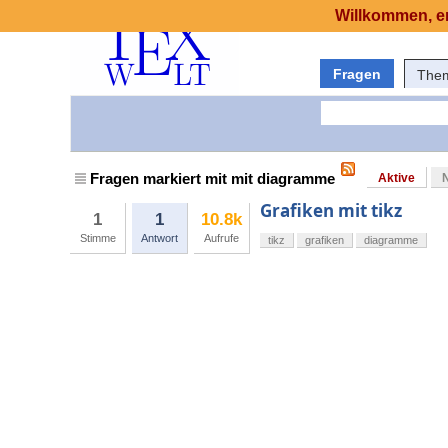
Willkommen, er
Fragen
The
Fragen markiert mit mit diagramme
Aktive
Grafiken mit tikz
1
1
10.8k
Stimme
Antwort
Aufrufe
tikz
grafiken
diagramme