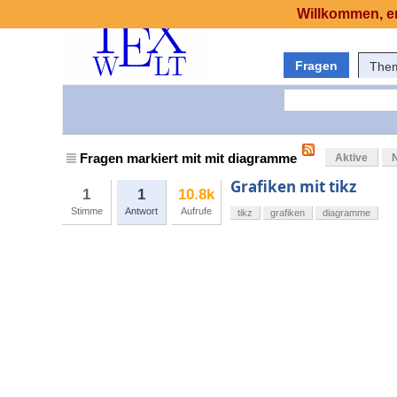
Willkommen, er
Fragen
The
Fragen markiert mit mit diagramme
Aktive
Grafiken mit tikz
1
1
10.8k
Stimme
Antwort
Aufrufe
tikz
grafiken
diagramme