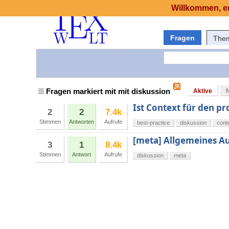
Willkommen, er
Fragen
The
Fragen markiert mit mit diskussion
Aktive
Ist Context für den p
2
2
7.4k
Stimmen
Antworten
Aufrufe
best-practice
diskussion
cont
[meta] Allgemeines 
3
1
8.4k
Stimmen
Antwort
Aufrufe
diskussion
meta