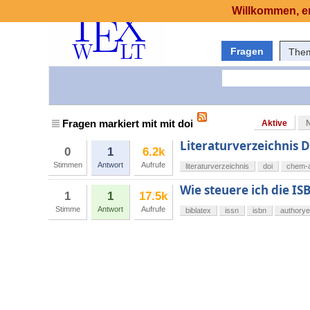
Willkommen, er
Fragen
The
Fragen markiert mit mit doi
Aktive
Literaturverzeichnis 
0
1
6.2k
Stimmen
Antwort
Aufrufe
literaturverzeichnis
doi
chem-
Wie steuere ich die I
1
1
17.5k
Stimme
Antwort
Aufrufe
biblatex
issn
isbn
authorye