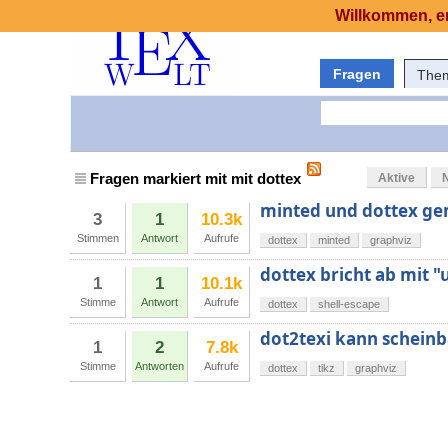
Willkommen, er
Fragen
The
Fragen markiert mit mit dottex
Aktive
minted und dottex g
3
1
10.3k
Stimmen
Antwort
Aufrufe
dottex
minted
graphviz
dottex bricht ab mit 
1
1
10.1k
Stimme
Antwort
Aufrufe
dottex
shell-escape
dot2texi kann scheinba
1
2
7.8k
Stimme
Antworten
Aufrufe
dottex
tikz
graphviz