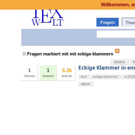
Willkommen, er
Fragen
The
Fragen markiert mit mit eckige-klammern
Aktive
Eckige Klammer in e
1
1
5.2k
Stimme
Antwort
Aufrufe
item
eckige-klammern
u+2026
ellipsis