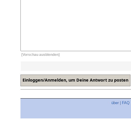
[Vorschau ausblenden]
über
|
FAQ