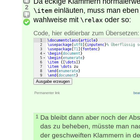
Da eckige Klammern normalerwei
2
einläuten, muss man eben 
\item
wahlweise mit
oder so:
\relax
Code, hier editierbar zum Übersetzen:
1
\documentclass
{
article
}
2
\usepackage
[
utf8
]
{
inputenc
}
% Überflüssig s
3
\usepackage
[
T1
]
{
fontenc
}
4
\begin
{
document
}
5
\begin
{
enumerate
}
6
\item
{[
\dots
]}
7
\item
\dots
 zu
8
\end
{
enumerate
}
9
\end
{
document
}
Ausgabe erzeugen
Permanenter link
bear
Da bleibt dann aber noch der Ab
1
das zu beheben, müsste man n
der geschweiften Klammern in 