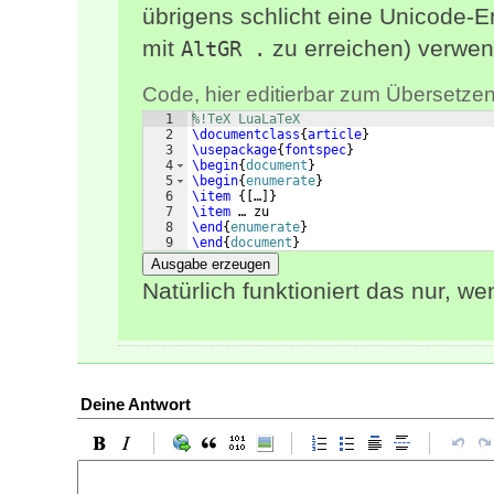
übrigens schlicht eine Unicode-
mit
zu erreichen) verwe
AltGR .
Code, hier editierbar zum Übersetzen
1
%!TeX LuaLaTeX
2
\documentclass
{
article
}
3
\usepackage
{
fontspec
}
4
\begin
{
document
}
5
\begin
{
enumerate
}
6
\item
{[
…
]}
7
\item
 … zu
8
\end
{
enumerate
}
9
\end
{
document
}
Ausgabe erzeugen
Natürlich funktioniert das nur, w
Deine Antwort