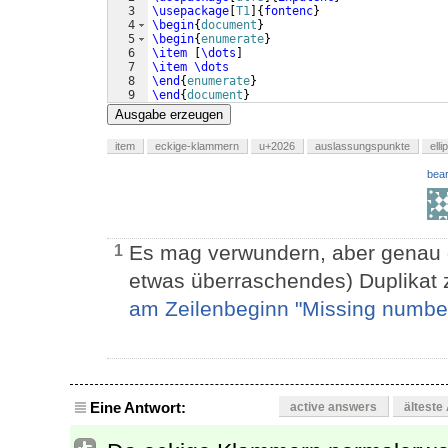
3
\usepackage
[
T1
]
{
fontenc
}
4
\begin
{
document
}
5
\begin
{
enumerate
}
6
\item
[
\dots
]
7
\item
\dots
8
\end
{
enumerate
}
9
\end
{
document
}
Ausgabe erzeugen
item
eckige-klammern
u+2026
auslassungspunkte
elli
bear
Es mag verwundern, aber genau
1
etwas überraschendes) Duplikat 
am Zeilenbeginn "Missing number
Eine Antwort:
active answers
älteste