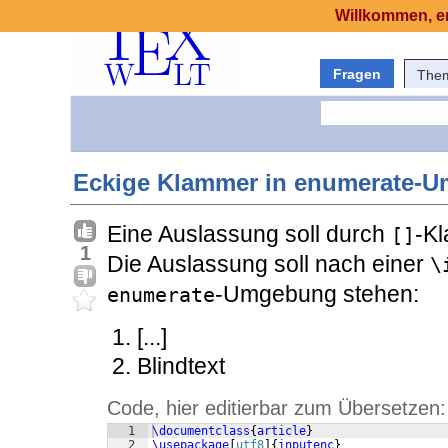
Willkommen, er
Fragen
The
Eckige Klammer in enumerate-
Eine Auslassung soll durch
-K
[]
1
Die Auslassung soll nach einer
\
-Umgebung stehen:
enumerate
[...]
Blindtext
Code, hier editierbar zum Übersetzen:
1
\documentclass
{
article
}
2
\usepackage
[
utf8
]
{
inputenc
}