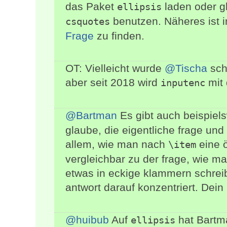
das Paket
laden oder g
ellipsis
benutzen. Näheres ist i
csquotes
Frage
zu finden.
OT: Vielleicht wurde
@Tischa
sch
aber seit 2018 wird
mit 
inputenc
@Bartman
Es gibt auch beispiel
glaube, die eigentliche frage und
allem, wie man nach
eine ö
\item
vergleichbar zu der frage, wie man
etwas in eckige klammern schreib
antwort darauf konzentriert. Dein 
@huibub
Auf
hat Bartm
ellipsis