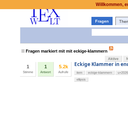
Willkommen, er
Fragen
The
Fragen markiert mit mit eckige-klammern
Aktive
Eckige Klammer in e
1
1
5.2k
Stimme
Antwort
Aufrufe
item
eckige-klammern
u+2026
ellipsis