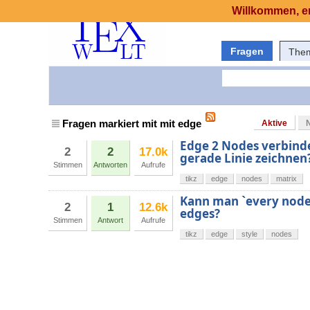
Willkommen, er
Fragen
The
Fragen markiert mit mit edge
Aktive
Edge 2 Nodes verbinde
2
2
17.0k
gerade Linie zeichnen
Stimmen
Antworten
Aufrufe
tikz
edge
nodes
matrix
Kann man `every node/
2
1
12.6k
edges?
Stimmen
Antwort
Aufrufe
tikz
edge
style
nodes