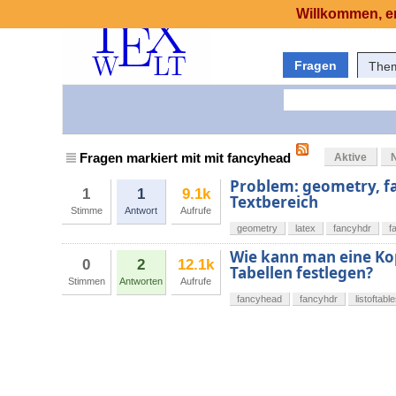
Willkommen, er
Fragen
The
Fragen markiert mit mit fancyhead
Aktive
Problem: geometry, fa
1
1
9.1k
Textbereich
Stimme
Antwort
Aufrufe
geometry
latex
fancyhdr
f
Wie kann man eine Kopf
0
2
12.1k
Tabellen festlegen?
Stimmen
Antworten
Aufrufe
fancyhead
fancyhdr
listoftabl