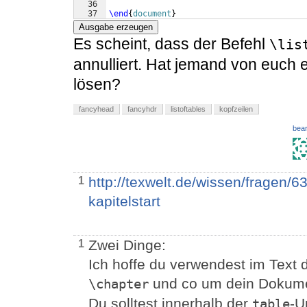
36
37
\end
{
document
}
Ausgabe erzeugen
Es scheint, dass der Befehl
\lis
annulliert. Hat jemand von euch 
lösen?
fancyhead
fancyhdr
listoftables
kopfzeilen
bear
http://texwelt.de/wissen/fragen/6
1
kapitelstart
Zwei Dinge:
1
Ich hoffe du verwendest im Text d
und co um dein Dokumen
\chapter
Du solltest innerhalb der
-
table