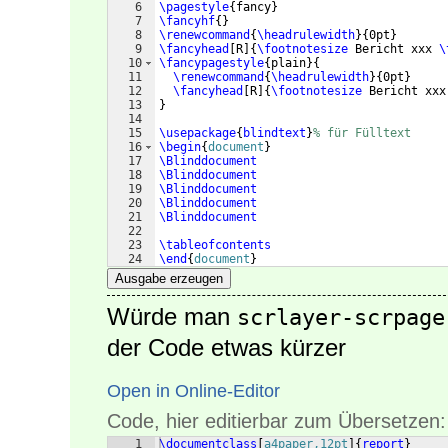
6
\pagestyle
{
fancy
}
7
\fancyhf
{
}
8
\renewcommand
{
\headrulewidth
}
{
0pt
}
9
\fancyhead
[
R
]
{
\footnotesize
 Bericht xxx 
\
10
\fancypagestyle
{
plain
}
{
11
\renewcommand
{
\headrulewidth
}
{
0pt
}
12
\fancyhead
[
R
]
{
\footnotesize
 Bericht xxx
13
}
14
15
\usepackage
{
blindtext
}
% für Fülltext
16
\begin
{
document
}
17
\Blinddocument
18
\Blinddocument
19
\Blinddocument
20
\Blinddocument
21
\Blinddocument
22
23
\tableofcontents
24
\end
{
document
}
Ausgabe erzeugen
Würde man
scrlayer-scrpage
der Code etwas kürzer
Open in Online-Editor
Code, hier editierbar zum Übersetzen:
1
\documentclass
[
a4paper,12pt
]
{
report
}