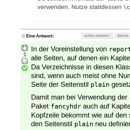
verwenden. Nutze stattdessen
\c
Eine Antwort:
active answers
älteste
In der Voreinstellung von
repor
1
alle Seiten, auf denen ein Kapite
Da Verzeichnisse in diesen Klass
sind, wenn auch meist ohne Num
Seite der Seitenstil
gesetz
plain
Damit man bei Verwendung der
Paket
auch auf Kapite
fancyhdr
Kopfzeile bekommt wie auf den 
den Seitenstil
neu definie
plain