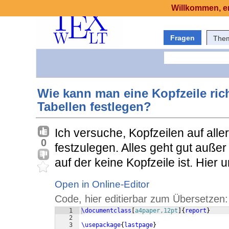
Willkommen, er
Fragen
The
Wie kann man eine Kopfzeile richt
Tabellen festlegen?
Ich versuche, Kopfzeilen auf al
0
festzulegen. Alles geht gut außer 
auf der keine Kopfzeile ist. Hier u
Open in Online-Editor
Code, hier editierbar zum Übersetzen:
1
\documentclass
[
a4paper,12pt
]
{
report
}
2
3
\usepackage
{
lastpage
}