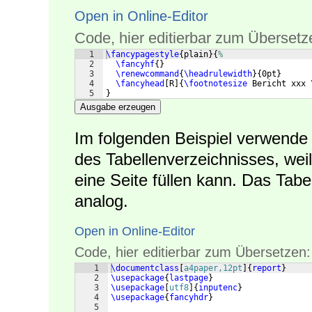
Open in Online-Editor
Code, hier editierbar zum Übersetz
1
\fancypagestyle
{
plain
}
{
%
2
\fancyhf
{
}
3
\renewcommand
{
\headrulewidth
}
{
0pt
}
4
\fancyhead
[
R
]
{
\footnotesize
 Bericht xxx 
5
}
Ausgabe erzeugen
Im folgenden Beispiel verwende i
des Tabellenverzeichnisses, weil
eine Seite füllen kann. Das Tabe
analog.
Open in Online-Editor
Code, hier editierbar zum Übersetzen:
1
\documentclass
[
a4paper,12pt
]
{
report
}
2
\usepackage
{
lastpage
}
3
\usepackage
[
utf8
]
{
inputenc
}
4
\usepackage
{
fancyhdr
}
5