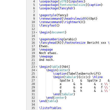
4
\usepackage
[
utf8
]
{
inputenc
}
5
\usepackage
[
font=normalsize
]
{
caption
}
6
\usepackage
{
fancyhdr
}
7
8
\pagestyle
{
fancy
}
9
\renewcommand
{
\headrulewidth
}
{
0pt
}
10
\renewcommand
{
\rightmark
}
{
}
11
\fancyfoot
{
}
12
13
\begin
{
document
}
14
15
\pagenumbering
{
arabic
}
16
\fancyhead
[
R
]
{
\footnotesize
 Bericht xxx 
\
17
Etwas.
18
\newpage
19
Noch etwas.
20
\newpage
21
Und noch.
22
23
\begin
{
table
}
[
hbt
]
24
\begin
{
center
}
25
\caption
{
Tabelleüberschrift
}
26
\begin
{
tabular
}
{
c|c|c
}
\hline
27
    Spalte 1    &   Spalte 2    &
28
    a       &   b       &   c 
\\
29
    d       &   e       &   f 
\\
30
    g       &   h       &   i 
\\
31
\end
{
tabular
}
32
\end
{
center
}
33
\end
{
table
}
34
35
\listoftables