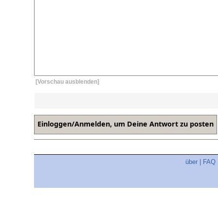
[Vorschau ausblenden]
über
|
FAQ