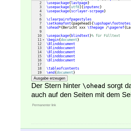
2
\usepackage
{
lastpage
}
3
\usepackage
[
utf8
]
{
inputenc
}
4
\usepackage
{
scrlayer-scrpage
}
5
6
\clearpairofpagestyles
7
\setkomafont
{
pagehead
}
{
\upshape\footnotes
8
\ohead
*
{
Bericht xxx 
\thepage
 /
\pageref
{
La
9
10
\usepackage
{
blindtext
}
% für Fülltext
11
\begin
{
document
}
12
\Blinddocument
13
\Blinddocument
14
\Blinddocument
15
\Blinddocument
16
\Blinddocument
17
18
\tableofcontents
19
\end
{
document
}
Ausgabe erzeugen
Der Stern hinter
sorgt da
\ohead
auch auf den Seiten mit dem Sei
Permanenter link