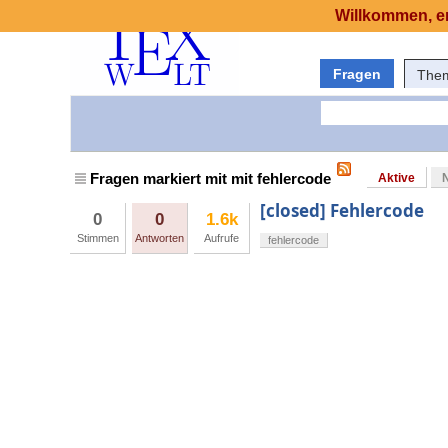
Willkommen, er
Fragen
The
Fragen markiert mit mit fehlercode
Aktive
[closed] Fehlercode
0
0
1.6k
Stimmen
Antworten
Aufrufe
fehlercode