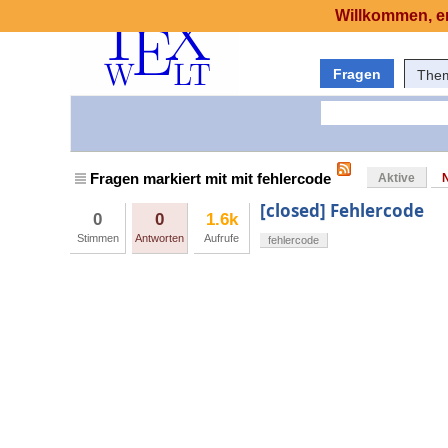
Willkommen, er
Fragen
The
Fragen markiert mit mit fehlercode
Aktive
[closed] Fehlercode
0
0
1.6k
Stimmen
Antworten
Aufrufe
fehlercode