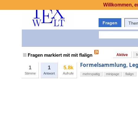
Willkommen, er
Fragen
The
Fragen markiert mit mit flalign
Aktive
Formelsammlung, Lege
1
1
5.8k
Stimme
Antwort
Aufrufe
mehrspaltig
minipage
flalign