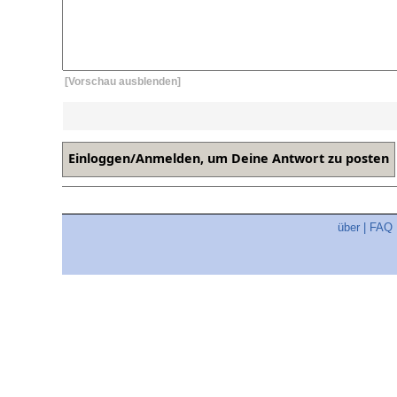
[Vorschau ausblenden]
über
|
FAQ