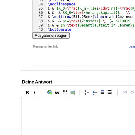
33
\cline
{
2-4
}
34
\addlinespace
35
& & 
$K_0=
\frac
{K_n}{(1+i
\cdot
 n)}=
\frac
{K
36
& &  & 
$K_0=
\text
{Anfangskapital}$
\\
37
& 
\multirow
{
5
}
{
.25cm
}
{
\tabrotate
{
Abzinsun
38
& &  & 
$i=
\text
{Zinssatz} 
\,
 (= p/100)$
39
& & & 
$n=
\text
{Gesamtlaufzeit in Jahren}$
40
\bottomrule
41
\end
{
tabularx
}
Ausgabe erzeugen
Permanenter link
bear
Deine Antwort