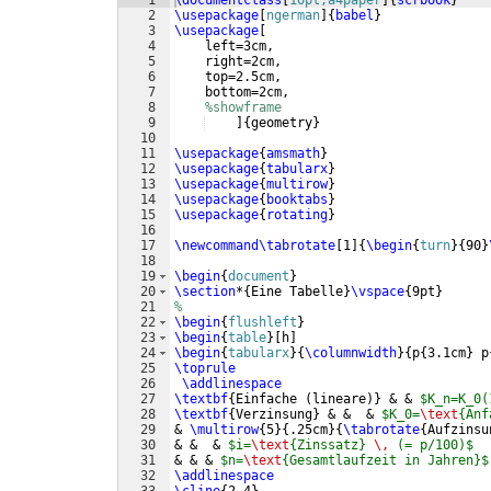
1
\documentclass
[
10pt,a4paper
]
{
scrbook
}
2
\usepackage
[
ngerman
]
{
babel
}
3
\usepackage
[
4
    left=3cm,
5
    right=2cm,
6
    top=2.5cm,
7
    bottom=2cm,
8
%showframe
9
]
{
geometry
}
10
11
\usepackage
{
amsmath
}
12
\usepackage
{
tabularx
}
13
\usepackage
{
multirow
}
14
\usepackage
{
booktabs
}
15
\usepackage
{
rotating
}
16
17
\newcommand\tabrotate
[
1
]
{
\begin
{
turn
}
{
90
}
18
19
\begin
{
document
}
20
\section
*
{
Eine Tabelle
}
\vspace
{
9pt
}
21
%
22
\begin
{
flushleft
}
23
\begin
{
table
}
[
h
]
24
\begin
{
tabularx
}
{
\columnwidth
}
{
p
{
3.1cm
}
 p
25
\toprule
26
\addlinespace
27
\textbf
{
Einfache 
(
lineare
)}
 & & 
$K_n=K_0(
28
\textbf
{
Verzinsung
}
 & &  & 
$K_0=
\text
{Anf
29
& 
\multirow
{
5
}
{
.25cm
}
{
\tabrotate
{
Aufzinsu
30
& &  & 
$i=
\text
{Zinssatz} 
\,
 (= p/100)$
31
& & & 
$n=
\text
{Gesamtlaufzeit in Jahren}$
32
\addlinespace