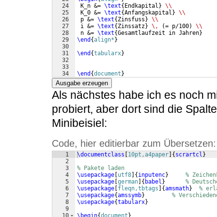
24
 K_n &= 
\text
{
Endkapital
}
\\
25
 K_0 &= 
\text
{
Anfangskapital
}
\\
26
 p &= 
\text
{
Zinsfuss
}
\\
27
 i &= 
\text
{
Zinssatz
}
\,
(
= p/100
)
\\
28
 n &= 
\text
{
Gesamtlaufzeit in Jahren
}
29
\end
{
align*
}
30
31
\end
{
tabularx
}
32
33
34
\end
{
document
}
Ausgabe erzeugen
Als nächstes habe ich es noch mit
probiert, aber dort sind die Spalt
Minibeisiel:
Code, hier editierbar zum Übersetzen:
1
\documentclass
[
10pt,a4paper
]
{
scrartcl
}
2
3
% Pakete laden
4
\usepackage
[
utf8
]
{
inputenc
}
% Zeichen
5
\usepackage
[
german
]
{
babel
}
% Deutsch
6
\usepackage
[
fleqn,tbtags
]
{
amsmath
}
% erl
7
\usepackage
{
amssymb
}
% Verschieden
8
\usepackage
{
tabularx
}
9
10
\begin
{
document
}