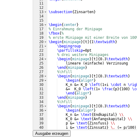
11
12
13
\subsection
{
Zinsarten
}
14
15
16
\begin
{
center
}
17
% Einrahmung der Minipage
18
\fbox
{
%
19
% erste Minipage mit einer Breite von 100
20
\begin
{
minipage
}
[
t
]
{
1
\textwidth
}
21
\begingroup
22
\parfillskip
=0pt
23
% drei weitere Minipages
24
\begin
{
minipage
}
[
t
]
{
0.3
\textwidth
}
25
    lineare 
(
einfache
)
 Verzinsung
26
\end
{
minipage
}
27
%\hfill
28
\begin
{
minipage
}
[
t
]
{
0.3
\textwidth
}
29
\begin
{
align*
}
30
    K_n &= K_0 
\left
(
1+i 
\cdot
 n 
\rig
31
    &=  K_0 
\left
(
1+ 
\frac
{
p
}
{
100
}
\c
32
\end
{
align*
}
33
\end
{
minipage
}
34
%\hfill
35
\begin
{
minipage
}
[
t
]
{
0.3
\textwidth
}
36
\begin
{
align*
}
37
    K_n &= 
\text
{
Endkapital
}
\\
38
    K_0 &= 
\text
{
Anfangskapital
}
\\
39
    p &= 
\text
{
Zinsfuss
}
\\
40
    i &= 
\text
{
Zinssatz
}
\,
(
= p/100
)
41
    n &= 
\text
{
Gesamtlaufzeit in Jahr
Ausgabe erzeugen