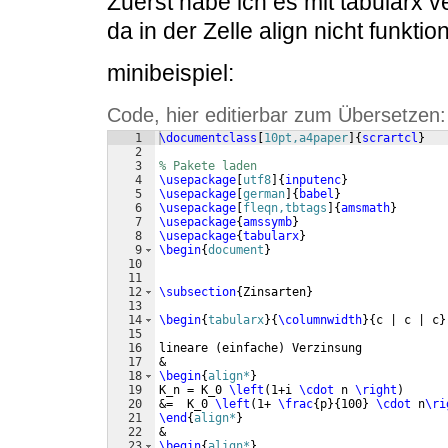
Zuerst habe ich es mit tabularx ve
da in der Zelle align nicht funktion
minibeispiel:
Code, hier editierbar zum Übersetzen:
1
\documentclass
[
10pt,a4paper
]
{
scrartcl
}
2
3
% Pakete laden
4
\usepackage
[
utf8
]
{
inputenc
}
5
\usepackage
[
german
]
{
babel
}
6
\usepackage
[
fleqn,tbtags
]
{
amsmath
}
7
\usepackage
{
amssymb
}
8
\usepackage
{
tabularx
}
9
\begin
{
document
}
10
11
12
\subsection
{
Zinsarten
}
13
14
\begin
{
tabularx
}
{
\columnwidth
}
{
c | c | c
}
15
16
lineare 
(
einfache
)
 Verzinsung 
17
& 
18
\begin
{
align*
}
19
K_n = K_0 
\left
(
1+i 
\cdot
 n 
\right
)
20
&=  K_0 
\left
(
1+ 
\frac
{
p
}
{
100
}
\cdot
 n
\ri
21
\end
{
align*
}
22
&
23
\begin
{
align*
}