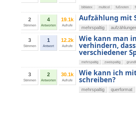
biblatex
multicol
fußnoten
Aufzählung mit 
2
4
19.1k
Stimmen
Antworten
Aufrufe
mehrspaltig
aufzählunge
Wie kann man in
3
1
12.2k
verhindern, dass
Stimmen
Antwort
Aufrufe
verschiedener Sp
mehrspaltig
zweispaltig
grundl
Wie kann ich mit
3
2
30.1k
schreiben?
Stimmen
Antworten
Aufrufe
mehrspaltig
querformat