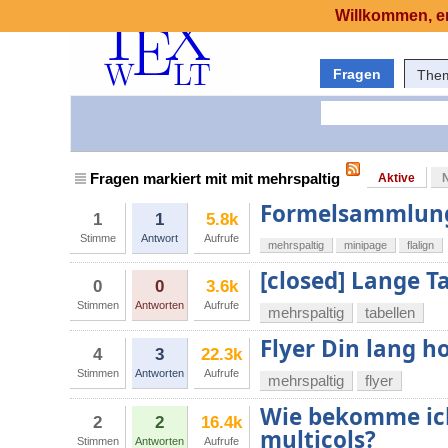
Willkommen, er
Fragen
The
Fragen markiert mit mit mehrspaltig
Aktive
Formelsammlung,
1
1
5.8k
Stimme
Antwort
Aufrufe
mehrspaltig
minipage
flalign
[closed] Lange T
0
0
3.6k
Stimmen
Antworten
Aufrufe
mehrspaltig
tabellen
Flyer Din lang h
4
3
22.3k
Stimmen
Antworten
Aufrufe
mehrspaltig
flyer
Wie bekomme ich
2
2
16.4k
multicols?
Stimmen
Antworten
Aufrufe