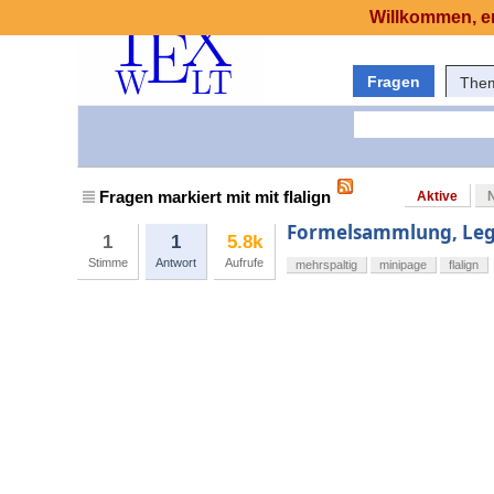
Willkommen, er
Fragen
The
Fragen markiert mit mit flalign
Aktive
Formelsammlung, Lege
1
1
5.8k
Stimme
Antwort
Aufrufe
mehrspaltig
minipage
flalign