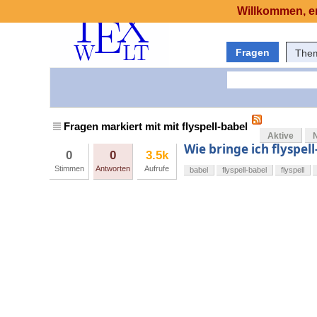
Willkommen, er
Fragen
The
Fragen markiert mit mit flyspell-babel
Aktive
Wie bringe ich flyspel
0
0
3.5k
Stimmen
Antworten
Aufrufe
babel
flyspell-babel
flyspell