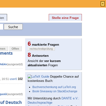
Anmelden
über
FAQ
×
fen
Stelle eine Frage
6
markierte Fragen
mmen
Offen
rechtschreibprüfung
uments
8
Antworten
Ansicht der
vor kurzem
NEKr
(ausgesetzt)
aktualisierten
Fragen
Doppelte Chance auf
102
9, 16:51
user0
kostenloses Buch:
Buchverschenkung auf LaTeX.org
Book Giveaway on StackExchange
gast3
(ausgesetzt)
Mit Unterstützung durch
DANTE e.V.:
auf Deutsch
Deutschsprachige