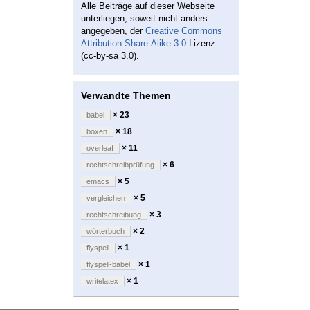
Alle Beiträge auf dieser Webseite
unterliegen, soweit nicht anders
angegeben, der
Creative Commons
Attribution Share-Alike 3.0
Lizenz
(cc-by-sa 3.0).
Verwandte Themen
× 23
babel
× 18
boxen
× 11
overleaf
× 6
rechtschreibprüfung
× 5
emacs
× 5
vergleichen
× 3
rechtschreibung
× 2
wörterbuch
× 1
flyspell
× 1
flyspell-babel
× 1
writelatex