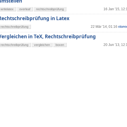
umstellen
16 Jan '15, 12:
writelatex
overleaf
rechtschreibprüfung
Rechtschreibprüfung in Latex
22 Mär '14, 01:16
ctans
rechtschreibprüfung
Vergleichen in TeX, Rechtschreibprüfung
20 Jun '13, 12:
rechtschreibprüfung
vergleichen
boxen