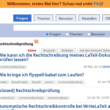
Willkommen, erstes Mal hier? Schau mal unter
FAQ
!
Fragen
Themen
Benutzer
Medaillen
Of
Fragen
Themen
Benutzer
rechtschreibprüfung
Aktive
Neueste
Beliebte
mit den meisten Sti
Wie kann ich die Rechtschreibung meines LaTeX-Dok
prüfen lassen?
06 Mai, 02:13
QkSh
rechtschreibprüfung
Wie bringe ich flyspell-babel zum Laufen?
24 Jul '1
babel
flyspell-babel
flyspell
emacs
rechtschreibprüfung
[closed] Rechtschreibprüfung
14 Jul '19, 14:56
wörterbuch
rechtschreibprüfung
rechtschreibung
Automatische Rechtschreibkontrolle bei WriteLaTeX 