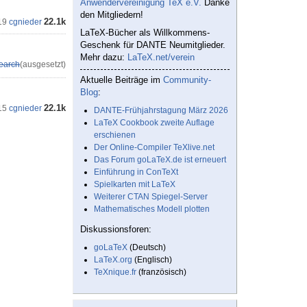
Anwendervereinigung TeX e.V.
Danke
den Mitgliedern!
22.1k
19
cgnieder
LaTeX-Bücher als Willkommens-
Geschenk für DANTE Neumitglieder.
Mehr dazu:
LaTeX.net/verein
earch
(ausgesetzt)
Aktuelle Beiträge im
Community-
Blog
:
22.1k
15
cgnieder
DANTE-Frühjahrstagung März 2026
LaTeX Cookbook zweite Auflage
erschienen
Der Online-Compiler TeXlive.net
Das Forum goLaTeX.de ist erneuert
Einführung in ConTeXt
Spielkarten mit LaTeX
Weiterer CTAN Spiegel-Server
Mathematisches Modell plotten
Diskussionsforen:
goLaTeX
(Deutsch)
LaTeX.org
(Englisch)
TeXnique.fr
(französisch)