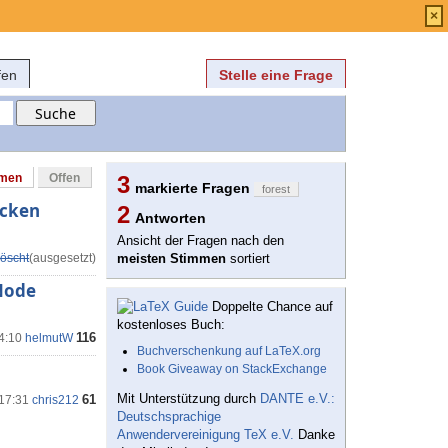
Anmelden
über
FAQ
×
fen
Stelle eine Frage
mmen
Offen
3
markierte Fragen
forest
ecken
2
Antworten
Ansicht der Fragen nach den
öscht
(ausgesetzt)
meisten Stimmen
sortiert
 Node
Doppelte Chance auf
kostenloses Buch:
116
14:10
helmutW
Buchverschenkung auf LaTeX.org
Book Giveaway on StackExchange
Mit Unterstützung durch
DANTE e.V.:
61
 17:31
chris212
Deutschsprachige
Anwendervereinigung TeX e.V.
Danke