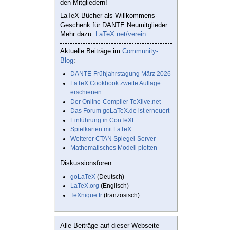
den Mitgliedern!
LaTeX-Bücher als Willkommens-
Geschenk für DANTE Neumitglieder.
Mehr dazu:
LaTeX.net/verein
Aktuelle Beiträge im
Community-
Blog
:
DANTE-Frühjahrstagung März 2026
LaTeX Cookbook zweite Auflage
erschienen
Der Online-Compiler TeXlive.net
Das Forum goLaTeX.de ist erneuert
Einführung in ConTeXt
Spielkarten mit LaTeX
Weiterer CTAN Spiegel-Server
Mathematisches Modell plotten
Diskussionsforen:
goLaTeX
(Deutsch)
LaTeX.org
(Englisch)
TeXnique.fr
(französisch)
Alle Beiträge auf dieser Webseite