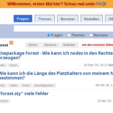
Willkommen, erstes Mal hier? Schau mal unter
FAQ
!
Fragen
Themen
Benutzer
Medaillen
Of
Fragen
Themen
Benutzer
orest
Aktive
Neueste
Beliebte
mit den meisten Sti
Usepackage Forest - Wie kann ich nodes in den Recht
erzeugen?
18 Sep '18, 16:11
Gel
tikz
forest
Wie kann ich die Länge des Platzhalters von meinem
bestimmen?
08 Okt '18, 
tikz
nodes
forest
baumdiagramm
"forest.sty" viele Fehler
23 Apr '24,
forest