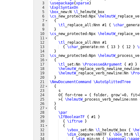
3
\usepackage
{
xparse
}
4
\ExplSyntaxOn
5
\box
_new:N 
\l
_helmutW_box
6
\cs
_new_protected:Npx 
\helmutW
_replace_ve
7
{
8
\tl
_replace_all:Nnn #1 
{
\char
_genera
9
}
10
\cs
_new_protected:Npx 
\helmutW
_replace_ve
11
{
12
\tl
_replace_all:Nnn #1
13
{
\char
_generate:nn 
{
 13 
}
{
 12 
}
\
14
}
15
\cs
_new_protected:Npn 
\helmutW
_process_ve
16
{
17
\tl
_set:Nn 
\ProcessedArgument
{
 #3 
}
18
\helmutW
_replace_verb_newline_newline
19
\helmutW
_replace_verb_newline:Nn 
\Pro
20
}
21
\NewDocumentCommand
\AutoSplittedTree
22
{
23
    s
24
    O
{
 for~tree = 
{
 folder, grow'=0, fit=
25
    >
{
\helmutW
_process_verb_newline:nnn 
26
}
27
{
28
\par
29
\IfBooleanTF
{
 #1 
}
30
{
\iftrue
}
31
{
32
\vbox
_set:Nn 
\l
_helmutW_box 
{
\he
33
\dim
_compare:nNnTF 
{
\box
_ht:N 
\l
34
{
\dim
_min:nn 
{
\pagegoal
-
\page