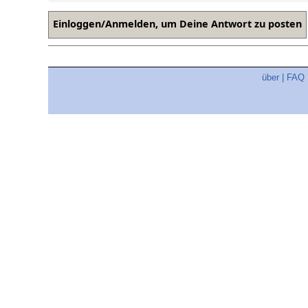
über
|
FAQ