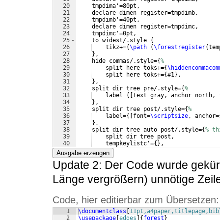
20
    tmpdima'=80pt,
21
    declare dimen register=tmpdimb,
22
    tmpdimb'=40pt,
23
    declare dimen register=tmpdimc,
24
    tmpdimc'=0pt,
25
    to widest/.style=
{
26
    tikz+=
{
\path
(
\forestregister
{
tem
27
}
,
28
    hide commas/.style=
{
%
29
    split here toks+=
{
\hiddencommacom
30
    split here toks+=
{
#1
}
,
31
}
,
32
    split dir tree pre/.style=
{
%
33
    label=
{[
text=gray, anchor=north, 
34
}
,
35
    split dir tree post/.style=
{
%
36
    label=
{[
font=
\scriptsize
, anchor=
37
}
,
38
    split dir tree auto post/.style=
{
% th
39
    split dir tree post,
40
    tempkeylistc'=
{
}
,
41
    tmpdimb/.option=y,
Ausgabe erzeugen
Update 2: Der Code wurde gekürz
Länge vergrößern) unnötige Zei
Code, hier editierbar zum Übersetzen:
1
\documentclass
[
11pt,a4paper,titlepage,bib
2
\usepackage
[
edges
]
{
forest
}