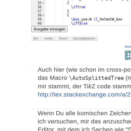
35
{
36
\iftrue
37
}
38
{
39
\box
_use:N 
\l
_helmutW_box
40
\iffalse
41
}
Ausgabe erzeugen
tikz
nodes
forest
baumdiagramm
bear
Auch hier (wie schon im cross-po
das Macro
(m
\AutoSplittedTree
mir stammt, der Ti
k
Z code stamm
http://tex.stackexchange.com/a/
Wenn Du alle komischen Zeichen
ich versuchen, mir das anzuschau
Editor, mit dem ich Sachen wie "