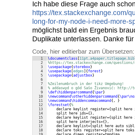
Ich habe diese Frage auch scho
https://tex.stackexchange.com/qu
long-for-my-node-i-need-more-s
möglichst bald ein Ergebnis brau
Duplikate unterlassen. Danke für
Code, hier editierbar zum Übersetzen:
1
\documentclass
[
11pt,a4paper,titlepage,bib
2
%https://tex.stackexchange.com/questions/
3
\usepackage
{
storebox
}
4
\usepackage
[
edges
]
{
forest
}
5
\usepackage
{
adjustbox
}
6
7
%Zeilenumbruch in der tikz Umgebung!
8
% addaswyd o gôd Sašo Živanović: http://t
9
\def\hiddenparcommand
{
\par
}
10
\newcommand\otherhiddenparcommand
{
\par\no
11
\newcommand\hiddencommacommand
{
, 
}
12
\forestset
{
%
13
    declare keylist register=
{
split here 
14
    split here ids=
{
}
,
15
    declare keylist register=
{
split here 
16
    split here interjects=
{
}
,
17
    declare keylist=
{
split here auto sibl
18
    declare toks register=split here toks
19
    declare dimen register=tmpdima,