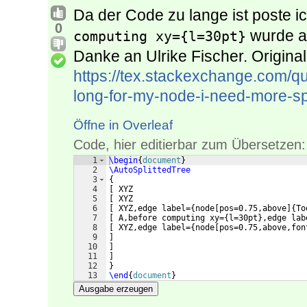
Da der Code zu lange ist poste ic
0
wurde an
computing xy={l=30pt}
Danke an Ulrike Fischer. Original
https://tex.stackexchange.com/qu
long-for-my-node-i-need-more-s
Öffne in Overleaf
Code, hier editierbar zum Übersetzen:
1
\begin
{
document
}
2
\AutoSplittedTree
3
{
4
[
 XYZ
5
[
 XYZ
6
[
 XYZ,edge label=
{
node
[
pos=0.75,above
]
{
To
7
[
 A,before computing xy=
{
l=30pt
}
,edge lab
8
[
 XYZ,edge label=
{
node
[
pos=0.75,above,fon
9
]
10
]
11
]
12
}
13
\end
{
document
}
Ausgabe erzeugen