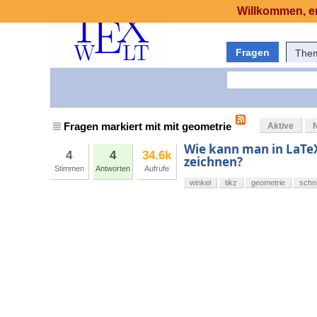
Willkommen, er
Fragen
The
Fragen markiert mit mit geometrie
Aktive
Wie kann man in LaTe
4
4
34.6k
zeichnen?
Stimmen
Antworten
Aufrufe
winkel
tikz
geometrie
schni