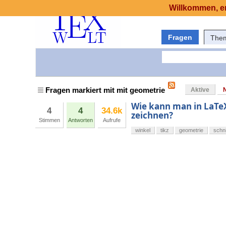
Willkommen, er
Fragen
The
Fragen markiert mit mit geometrie
Aktive
Wie kann man in LaTe
4
4
34.6k
zeichnen?
Stimmen
Antworten
Aufrufe
winkel
tikz
geometrie
schni