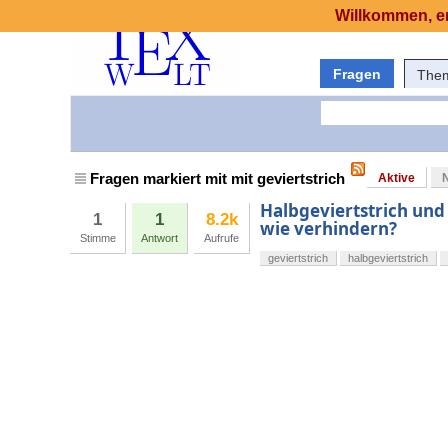
Willkommen, er
Fragen
The
Fragen markiert mit mit geviertstrich
Aktive
Halbgeviertstrich und G
1
1
8.2k
wie verhindern?
Stimme
Antwort
Aufrufe
geviertstrich
halbgeviertstrich