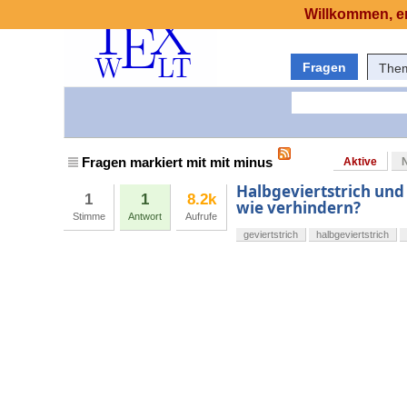
Willkommen, er
Fragen
The
Fragen markiert mit mit minus
Aktive
Halbgeviertstrich und G
1
1
8.2k
wie verhindern?
Stimme
Antwort
Aufrufe
geviertstrich
halbgeviertstrich