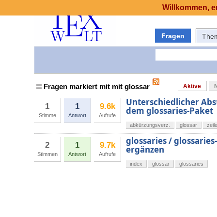
Willkommen, er
Fragen
The
Fragen markiert mit mit glossar
Aktive
Unterschiedlicher Abs
1
1
9.6k
dem glossaries-Paket
Stimme
Antwort
Aufrufe
abkürzungsverz.
glossar
zeil
glossaries / glossarie
2
1
9.7k
ergänzen
Stimmen
Antwort
Aufrufe
index
glossar
glossaries