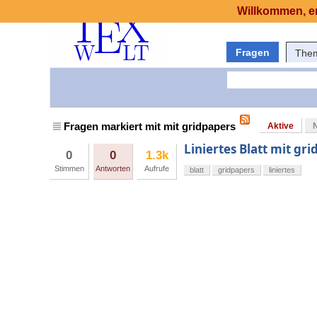
Willkommen, er
Fragen
The
Fragen markiert mit mit gridpapers
Aktive
Liniertes Blatt mit gri
0
0
1.3k
Stimmen
Antworten
Aufrufe
blatt
gridpapers
liniertes