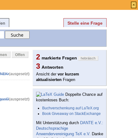
Anmelden
über
FAQ
×
fen
Stelle eine Frage
mmen
Offen
2
markierte Fragen
hebräisch
3
Antworten
NEKr
(ausgesetzt)
Ansicht der
vor kurzem
aktualisierten
Fragen
Doppelte Chance auf
gast3
(ausgesetzt)
kostenloses Buch:
Buchverschenkung auf LaTeX.org
Book Giveaway on StackExchange
Mit Unterstützung durch
DANTE e.V.:
Deutschsprachige
Anwendervereinigung TeX e.V.
Danke