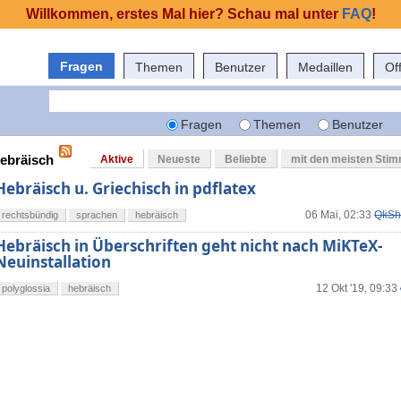
Willkommen, erstes Mal hier? Schau mal unter
FAQ
!
Fragen
Themen
Benutzer
Medaillen
Of
Fragen
Themen
Benutzer
hebräisch
Aktive
Neueste
Beliebte
mit den meisten Sti
Hebräisch u. Griechisch in pdflatex
06 Mai, 02:33
QkSh
rechtsbündig
sprachen
hebräisch
Hebräisch in Überschriften geht nicht nach MiKTeX-
Neuinstallation
12 Okt '19, 09:33
polyglossia
hebräisch