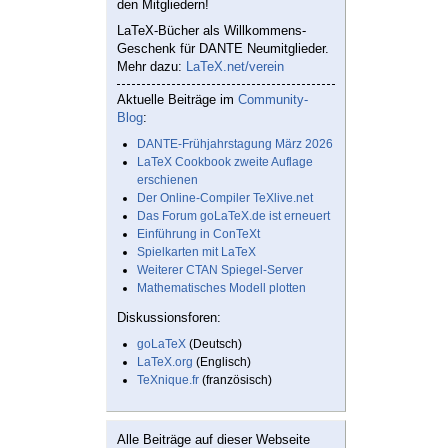
den Mitgliedern!
LaTeX-Bücher als Willkommens-
Geschenk für DANTE Neumitglieder.
Mehr dazu:
LaTeX.net/verein
Aktuelle Beiträge im
Community-
Blog
:
DANTE-Frühjahrstagung März 2026
LaTeX Cookbook zweite Auflage
erschienen
Der Online-Compiler TeXlive.net
Das Forum goLaTeX.de ist erneuert
Einführung in ConTeXt
Spielkarten mit LaTeX
Weiterer CTAN Spiegel-Server
Mathematisches Modell plotten
Diskussionsforen:
goLaTeX
(Deutsch)
LaTeX.org
(Englisch)
TeXnique.fr
(französisch)
Alle Beiträge auf dieser Webseite