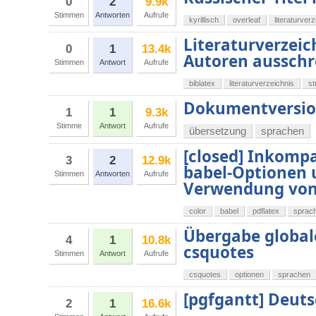
0
2
9.9k
Stimmen
Antworten
Aufrufe
kyrillisch
overleaf
literaturver
Literaturverzeich
0
1
13.4k
Autoren ausschr
Stimmen
Antwort
Aufrufe
biblatex
literaturverzeichnis
st
Dokumentversio
1
1
9.3k
Stimme
Antwort
Aufrufe
übersetzung
sprachen
[closed] Inkomp
3
2
12.9k
babel-Optionen 
Stimmen
Antworten
Aufrufe
Verwendung von
color
babel
pdflatex
sprac
Übergabe global
4
1
10.8k
csquotes
Stimmen
Antwort
Aufrufe
csquotes
optionen
sprachen
[pgfgantt] Deuts
2
1
16.6k