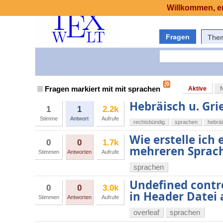
Willkommen, er
Fragen
The
Fragen markiert mit mit sprachen
Aktive
Hebräisch u. Gri
1
1
2.2k
Stimme
Antwort
Aufrufe
rechtsbündig
sprachen
hebrä
Wie erstelle ich
0
0
1.7k
mehreren Sprac
Stimmen
Antworten
Aufrufe
sprachen
Undefined contr
0
0
3.0k
in Header Datei 
Stimmen
Antworten
Aufrufe
overleaf
sprachen