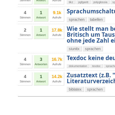
Stimmen
Antwort
Aufrufe
tikz
pgfgantt
polyglossia
s
Sprachumschaltu
4
1
9.1k
Stimmen
Antwort
Aufrufe
sprachen
tabellen
Wie stellt man be
2
1
17.8k
Britisch um Tau
Stimmen
Antwort
Aufrufe
ohne jede Zahl 
siunitx
sprachen
Texdoc keine d
4
3
16.7k
Stimmen
Antworten
Aufrufe
dokumentation
texdoc
sprach
Zusatztext (z.B. 
4
1
14.2k
Literaturverzeic
Stimmen
Antwort
Aufrufe
biblatex
sprachen