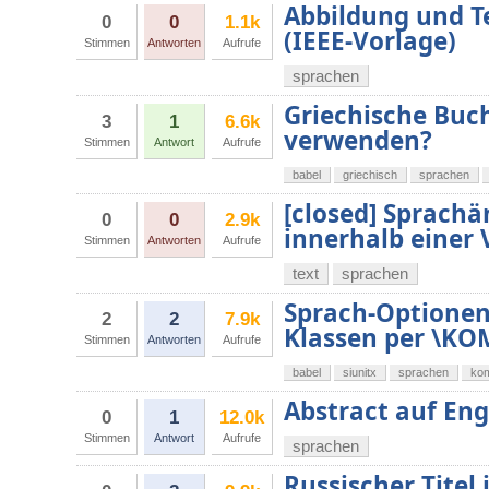
Abbildung und T
0
0
1.1k
(IEEE-Vorlage)
Stimmen
Antworten
Aufrufe
sprachen
Griechische Buch
3
1
6.6k
verwenden?
Stimmen
Antwort
Aufrufe
babel
griechisch
sprachen
[closed] Sprach
0
0
2.9k
innerhalb einer 
Stimmen
Antworten
Aufrufe
text
sprachen
Sprach-Optionen 
2
2
7.9k
Klassen per \KO
Stimmen
Antworten
Aufrufe
babel
siunitx
sprachen
kom
Abstract auf Eng
0
1
12.0k
Stimmen
Antwort
Aufrufe
sprachen
Russischer Titel