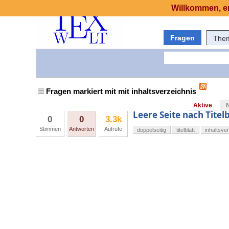
Willkommen, er
Fragen
The
Fragen markiert mit mit inhaltsverzeichnis
Aktive
Leere Seite nach Titelb
0
0
3.3k
Stimmen
Antworten
Aufrufe
doppelseitig
titelblatt
inhaltsve