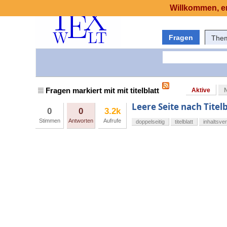
Willkommen, er
Fragen
The
Fragen markiert mit mit titelblatt
Aktive
Leere Seite nach Titelb
0
0
3.2k
Stimmen
Antworten
Aufrufe
doppelseitig
titelblatt
inhaltsve