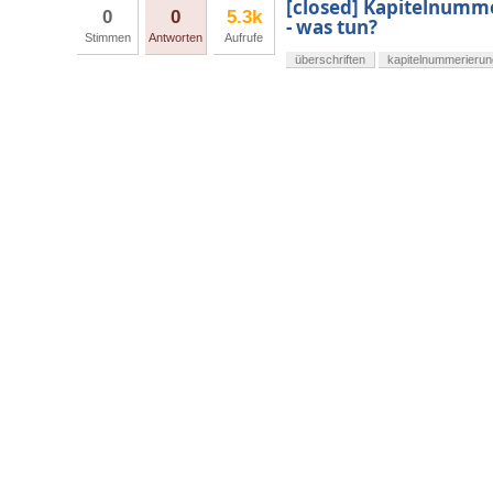
[closed] Kapitelnumme
0
0
5.3k
- was tun?
Stimmen
Antworten
Aufrufe
überschriften
kapitelnummerierun