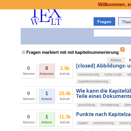
Willkommen, er
Fragen
The
Fragen markiert mit mit kapitelnummerierung
Aktive
[closed] Abbildungs-
0
0
2.8k
Stimmen
Antworten
Aufrufe
nummerierung
koma-script
ta
kapitelnummerierung
Wie kann die Kapitelüb
0
1
10.4k
Teile eines Dokumente
Stimmen
Antwort
Aufrufe
ausrichtung
formatierung
über
Punkte nach Kapitelza
0
1
11.3k
Stimmen
Antwort
Aufrufe
kapitel
nummerierung
koma-sc