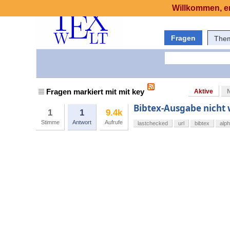
Willkommen, er
Fragen
The
Fragen markiert mit mit key
Aktive
Bibtex-Ausgabe nicht 
1
1
9.4k
Stimme
Antwort
Aufrufe
lastchecked
url
bibtex
alph