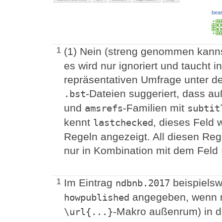
bear
(1) Nein (streng genommen kann
1
es wird nur ignoriert und taucht i
repräsentativen Umfrage unter de
-Dateien suggeriert, dass a
.bst
und
-Familien mit
amsrefs
subtit
kennt
, dieses Feld 
lastchecked
Regeln angezeigt. All diesen Reg
nur in Kombination mit dem Feld
Im Eintrag
beispielsw
1
ndbnb.2017
angegeben, wenn m
howpublished
-Makro außenrum) in 
\url{...}