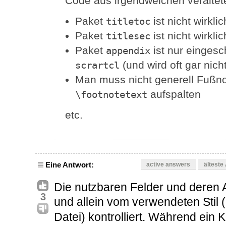
Code aus irgendwelchen veraltet
Paket
ist nicht wirkl
titletoc
Paket
ist nicht wirkl
titlesec
Paket
ist nur eingesc
appendix
(und wird oft gar nich
scrartcl
Man muss nicht generell Fußn
aufspalten
\footnotetext
etc.
Eine Antwort:
active answers
älteste
Die nutzbaren Felder und deren 
3
und allein vom verwendeten Stil (
Datei) kontrolliert. Während ein