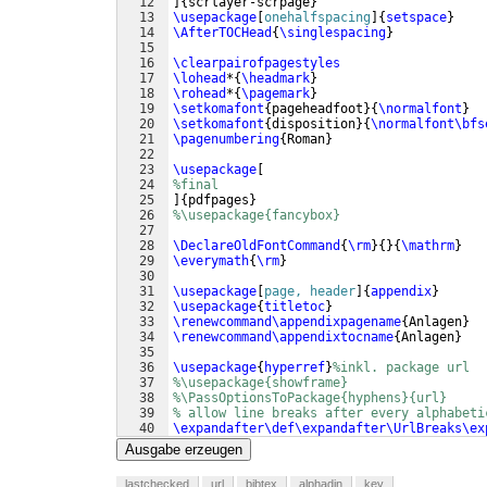
12
]
{
scrlayer-scrpage
}
13
\usepackage
[
onehalfspacing
]
{
setspace
}
14
\AfterTOCHead
{
\singlespacing
}
15
16
\clearpairofpagestyles
17
\lohead
*
{
\headmark
}
18
\rohead
*
{
\pagemark
}
19
\setkomafont
{
pageheadfoot
}
{
\normalfont
}
20
\setkomafont
{
disposition
}
{
\normalfont\bfs
21
\pagenumbering
{
Roman
}
22
23
\usepackage
[
24
%final
25
]
{
pdfpages
}
26
%\usepackage{fancybox}
27
28
\DeclareOldFontCommand
{
\rm
}
{
}
{
\mathrm
}
29
\everymath
{
\rm
}
30
31
\usepackage
[
page, header
]
{
appendix
}
32
\usepackage
{
titletoc
}
33
\renewcommand\appendixpagename
{
Anlagen
}
34
\renewcommand\appendixtocname
{
Anlagen
}
35
36
\usepackage
{
hyperref
}
%inkl. package url
37
%\usepackage{showframe}
38
%\PassOptionsToPackage{hyphens}{url}
39
% allow line breaks after every alphabeti
40
\expandafter\def\expandafter\UrlBreaks\ex
41
\do\a\do\b\do\c\do\d\do\e\do\f\do\g\do\
Ausgabe erzeugen
lastchecked
url
bibtex
alphadin
key