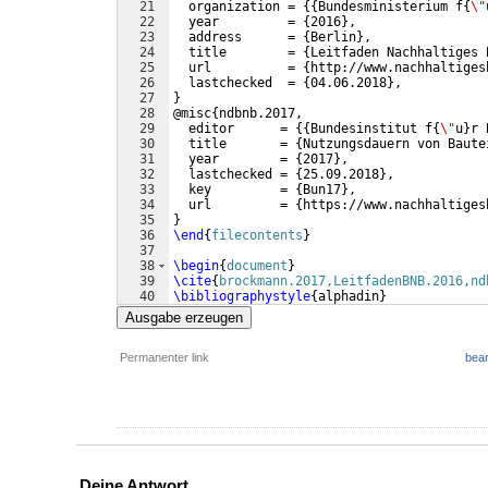
21
  organization = 
{{
Bundesministerium f
{
\"
22
  year         = 
{
2016
}
,
23
  address      = 
{
Berlin
}
,
24
  title        = 
{
Leitfaden Nachhaltiges 
25
  url          = 
{
http://www.nachhaltiges
26
  lastchecked  = 
{
04.06.2018
}
,
27
}
28
@misc
{
ndbnb.2017,
29
  editor      = 
{{
Bundesinstitut f
{
\"
u
}
r 
30
  title       = 
{
Nutzungsdauern von Baute
31
  year        = 
{
2017
}
,
32
  lastchecked = 
{
25.09.2018
}
,
33
  key         = 
{
Bun17
}
,
34
  url         = 
{
https://www.nachhaltiges
35
}
36
\end
{
filecontents
}
37
38
\begin
{
document
}
39
\cite
{
brockmann.2017,LeitfadenBNB.2016,nd
40
\bibliographystyle
{
alphadin
}
41
\bibliography
{
\jobname
}
Ausgabe erzeugen
Permanenter link
bear
Deine Antwort