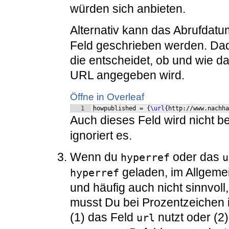
würden sich anbieten.
Alternativ kann das Abrufdat
Feld geschrieben werden. Da
die entscheidet, ob und wie 
URL angegeben wird.
Öffne in Overleaf
1
howpublished = 
{
\url
{
http://www.nachha
Auch dieses Feld wird nicht 
ignoriert es.
Wenn du
oder das
hyperref
u
geladen, im Allgemei
hyperref
und häufig auch nicht sinnvoll
musst Du bei Prozentzeichen 
(1) das Feld
nutzt oder (2
url