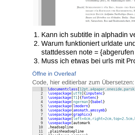
Kann ich subtitle in alphadin
Warum funktioniert urldate un
stattdessen note = {abgerufe
Muss ich etwas bei urls mit 
Öffne in Overleaf
Code, hier editierbar zum Übersetzen:
1
\documentclass
[
12pt,a4paper,oneside,parsk
2
\usepackage
[
utf8
]
{
inputenc
}
3
\usepackage
[
T1
]
{
fontenc
}
4
\usepackage
[
ngerman
]
{
babel
}
5
\usepackage
{
lmodern
}
6
\usepackage
{
amsmath,amssymb
}
7
\usepackage
{
graphicx
}
8
\usepackage
[
left=4cm,right=2cm,top=2.5cm,
9
\usepackage
[
automark
10
,headsepline
11
,plainheadsepline