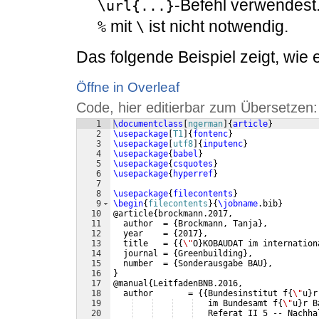
-Befehl verwendest
\url{...}
mit
ist nicht notwendig.
%
\
Das folgende Beispiel zeigt, wie
Öffne in Overleaf
Code, hier editierbar zum Übersetzen:
1
\documentclass
[
ngerman
]
{
article
}
2
\usepackage
[
T1
]
{
fontenc
}
3
\usepackage
[
utf8
]
{
inputenc
}
4
\usepackage
{
babel
}
5
\usepackage
{
csquotes
}
6
\usepackage
{
hyperref
}
7
8
\usepackage
{
filecontents
}
9
\begin
{
filecontents
}
{
\jobname
.bib
}
10
@article
{
brockmann.2017,
11
  author  = 
{
Brockmann, Tanja
}
,
12
  year    = 
{
2017
}
,
13
  title   = 
{{
\"
O
}
KOBAUDAT im internation
14
  journal = 
{
Greenbuilding
}
,
15
  number  = 
{
Sonderausgabe BAU
}
,
16
}
17
@manual
{
LeitfadenBNB.2016,
18
  author       = 
{{
Bundesinstitut f
{
\"
u
}
r
19
   im Bundesamt f
{
\"
u
}
r B
20
   Referat II 5 -- Nachha