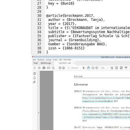
27
 key = {Bun18}
28
}
29
30
@article{brockmann.2017,
31
 author = {Brockmann, Tanja},
32
 year = {2017},
33
 title = {{\"O}KOBAUDAT im internationale
34
 subtitle = {Bewertungssystem Nachhaltige
35
 publisher = {{Fachverlag Schiele \& Sch{
36
 journal = {Greenbuilding},
37
 number = {Sonderausgabe BAU},
38
 issn = {1866-8151}
39
}