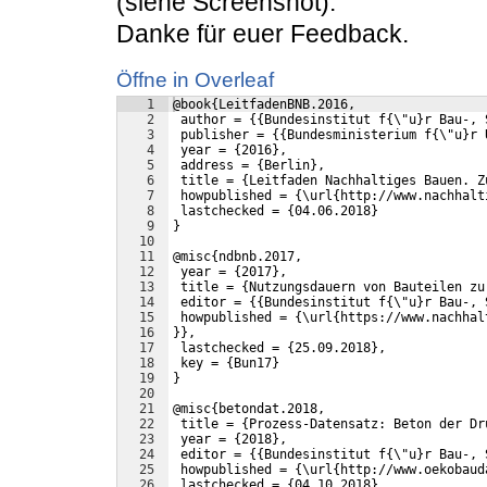
(siehe Screenshot).
Danke für euer Feedback.
Öffne in Overleaf
1
@book{LeitfadenBNB.2016,
2
 author = {{Bundesinstitut f{\"u}r Bau-, 
3
 publisher = {{Bundesministerium f{\"u}r 
4
 year = {2016},
5
 address = {Berlin},
6
 title = {Leitfaden Nachhaltiges Bauen. Z
7
 howpublished = {\url{http://www.nachhalt
8
 lastchecked = {04.06.2018}
9
}
10
11
@misc{ndbnb.2017,
12
 year = {2017},
13
 title = {Nutzungsdauern von Bauteilen zu
14
 editor = {{Bundesinstitut f{\"u}r Bau-, 
15
 howpublished = {\url{https://www.nachhal
16
}},
17
 lastchecked = {25.09.2018},
18
 key = {Bun17}
19
}
20
21
@misc{betondat.2018,
22
 title = {Prozess-Datensatz: Beton der Dr
23
 year = {2018},
24
 editor = {{Bundesinstitut f{\"u}r Bau-, 
25
 howpublished = {\url{http://www.oekobaud
26
 lastchecked = {04.10.2018},