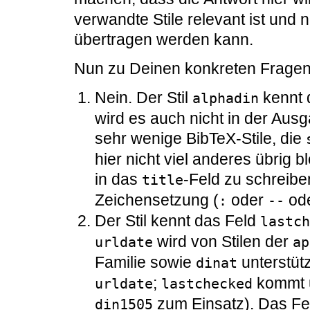
verwandte Stile relevant ist und 
übertragen werden kann.
Nun zu Deinen konkreten Fragen
Nein. Der Stil
kennt 
alphadin
wird es auch nicht in der Aus
sehr wenige BibTeX-Stile, die
hier nicht viel anderes übrig bl
in das
-Feld zu schreibe
title
Zeichensetzung (
oder
od
:
--
Der Stil kennt das Feld
lastch
wird von Stilen der
urldate
ap
Familie sowie
unterstütz
dinat
;
kommt u
urldate
lastchecked
zum Einsatz). Das Fe
din1505