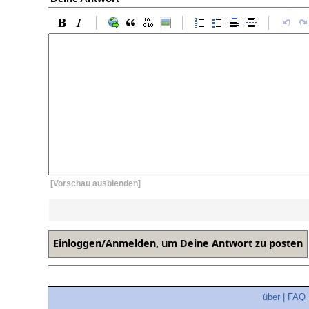
[Vorschau ausblenden]
über
|
FAQ