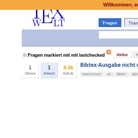
Willkommen, er
Fragen
The
Fragen markiert mit mit lastchecked
Aktive
Bibtex-Ausgabe nicht 
1
1
9.4k
Stimme
Antwort
Aufrufe
lastchecked
url
bibtex
alph