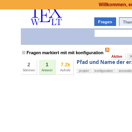
Willkommen, er
Fragen
The
Fragen markiert mit mit konfiguration
Aktive
Pfad und Name der er
2
1
7.2k
Stimmen
Antwort
Aufrufe
projekt
konfiguration
texstudio